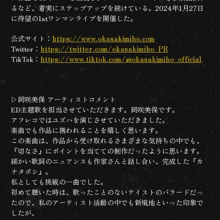
るなど、着実にステップアップを続けている。2024年1月27日
に待望の1stワンマンライブを開催した。
公式サイト：
https://www.okasakimiho.com
Twitter：
https://twitter.com/okasakimiho_PR
TikTok：
https://www.tiktok.com/@okasakimiho_official
▷岡咲美保 アーティストコメント
ED主題歌を担当させていただきます。岡咲美保です。
アフレコではユズハを演じさせていただきました。
楽曲でも作品に携われることを嬉しく思います。
この楽曲は、作品から受け取れるさまざまな気持ちの中でも、
『切なさ』にポイントを当てての制作だったように思います。
細かい歌詞のニュアンスも作家さんと話し合い、完成した『カ
ナタボシ』。
私としても挑戦の一曲でした。
初めて聴いた時は、歌ったことのないテイストのバラードだっ
たので、私のアーティスト活動の中でも新境地といった印象で
したが、