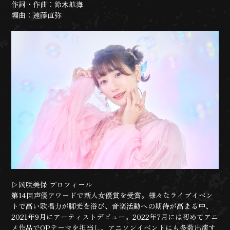
作詞・作曲：鈴⽊航海
編曲：遠藤直弥
▷岡咲美保 プロフィール
第14回声優アワードで新人女優賞を受賞。様々なライブイベン
トで高い歌唱力が脚光を浴び、音楽活動への期待が高まる中、
2021年9月にアーティストデビュー。2022年7月には初めてアニ
メ作品でOPテーマを担当し、アニソンイベントにも多数出演す